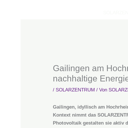
Zum
Inhalt
SOLARZE
springen
Gailingen am Hoc
nachhaltige Energie
/
SOLARZENTRUM
/ Von
SOLARZ
Gailingen, idyllisch am Hochrhei
Kontext nimmt das SOLARZEN
Photovoltaik gestalten sie aktiv 