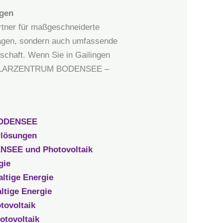
ngen
tner für maßgeschneiderte
nlagen, sondern auch umfassende
schaft. Wenn Sie in Gailingen
von SOLARZENTRUM BODENSEE –
 BODENSEE
rlösungen
NSEE und Photovoltaik
gie
ltige Energie
tige Energie
tovoltaik
tovoltaik