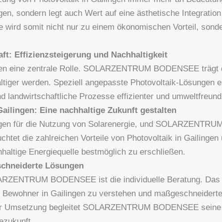
lagen, sondern legt auch Wert auf eine ästhetische Integrati
e wird somit nicht nur zu einem ökonomischen Vorteil, sond
aft: Effizienzsteigerung und Nachhaltigkeit
lingen eine zentrale Rolle. SOLARZENTRUM BODENSEE trägt 
altiger werden. Speziell angepasste Photovoltaik-Lösungen 
 landwirtschaftliche Prozesse effizienter und umweltfreundl
Gailingen: Eine nachhaltige Zukunft gestalten
ungen für die Nutzung von Solarenergie, und SOLARZENTRU
leuchtet die zahlreichen Vorteile von Photovoltaik in Gail
altige Energiequelle bestmöglich zu erschließen.
schneiderte Lösungen
RZENTRUM BODENSEE ist die individuelle Beratung. Das e
r Bewohner in Gailingen zu verstehen und maßgeschneidert
 zur Umsetzung begleitet SOLARZENTRUM BODENSEE seine 
ezukunft.