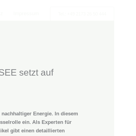
tz
Impressum
Tel.: +49 2173 26 50 444
E setzt auf
 nachhaltiger Energie. In diesem
selrolle ein. Als Experten für
kel gibt einen detaillierten